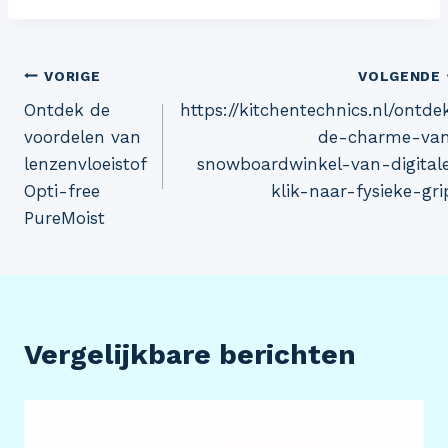
Bericht
VORIGE
VOLGENDE
Ontdek de
https://kitchentechnics.nl/ontde
navigatie
voordelen van
de-charme-va
lenzenvloeistof
snowboardwinkel-van-digital
Opti-free
klik-naar-fysieke-gri
PureMoist
Vergelijkbare berichten