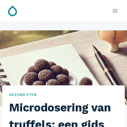
Doorgaan
naar
inhoud
GEZOND ETEN
Microdosering van
truffels: een gids