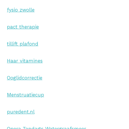
fysio zwolle
pact therapie
tillift plafond
Haar vitamines
Ooglidcorrectie
Menstruatiecup
puredent.nl
Opera Tandarts Watergraafsmeer