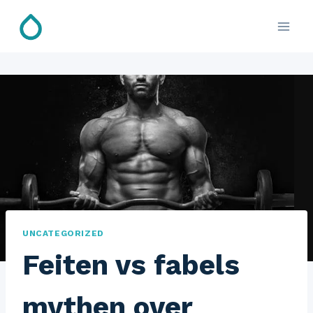
Doorgaan
naar
inhoud
UNCATEGORIZED
Feiten vs fabels
mythen over