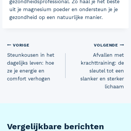
gezondheidsprofessional. Zo haal je het beste
uit je magnesium poeder en ondersteun je je
gezondheid op een natuurlijke manier.
Bericht
VORIGE
VOLGENDE
Steunkousen in het
Afvallen met
navigatie
dagelijks leven: hoe
krachttraining: de
ze je energie en
sleutel tot een
comfort verhogen
slanker en sterker
lichaam
Vergelijkbare berichten