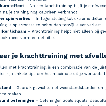
rburn-effect
– Na een krachttraining blijft je stofwiss
 na je training nog calorieën verbrandt.
er spierverlies
– In tegenstelling tot extreme diëten 
ing je spiermassa te behouden terwijl je vet verliest.
erker lichaam
– Krachttraining helpt niet alleen bij ge
 ook meer vorm en definitie.
er je krachttraining met afvall
allen met krachttraining, is een combinatie van de juis
Hier zijn enkele tips om het maximale uit je workouts t
stand
– Gebruik gewichten of weerstandsbanden om je
r te maken.
ound oefeningen
– Oefeningen zoals squats, deadlif