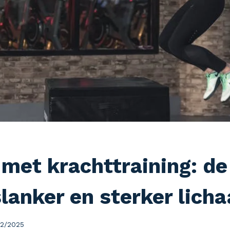
 met krachttraining: de
slanker en sterker lich
2/2025