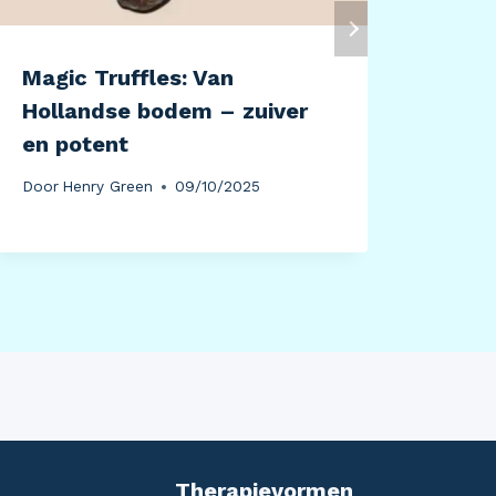
Magic Truffles: Van
De i
Hollandse bodem – zuiver
gezo
en potent
Door
H
Door
Henry Green
09/10/2025
Therapievormen