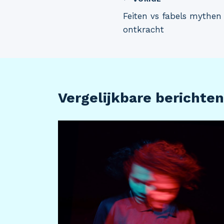
Bericht
Feiten vs fabels mythe
navigatie
ontkracht
Vergelijkbare berichten