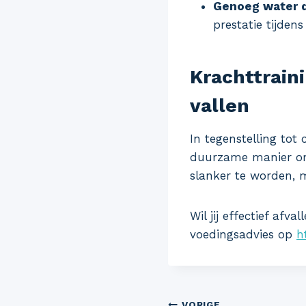
Genoeg water d
prestatie tijdens
Krachttraini
vallen
In tegenstelling tot
duurzame manier om a
slanker te worden, m
Wil jij effectief af
voedingsadvies op
h
VORIGE