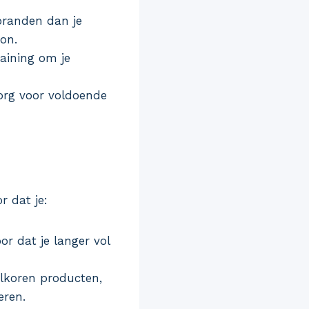
branden dan je
on.
raining om je
Zorg voor voldoende
r dat je:
or dat je langer vol
lkoren producten,
eren.