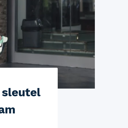
 sleutel
aam