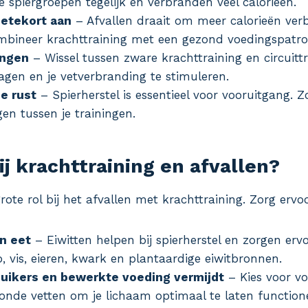
 spiergroepen tegelijk en verbranden veel calorieën.
ietekort aan
– Afvallen draait om meer calorieën ver
ombineer krachttraining met een gezond voedingspatro
ingen
– Wissel tussen zware krachttraining en circuitt
agen en je vetverbranding te stimuleren.
e rust
– Spierherstel is essentieel voor vooruitgang. 
en tussen je trainingen.
ij krachttraining en afvallen?
ote rol bij het afvallen met krachttraining. Zorg ervoo
n eet
– Eiwitten helpen bij spierherstel en zorgen ervo
p, vis, eieren, kwark en plantaardige eiwitbronnen.
suikers en bewerkte voeding vermijdt
– Kies voor vo
onde vetten om je lichaam optimaal te laten function