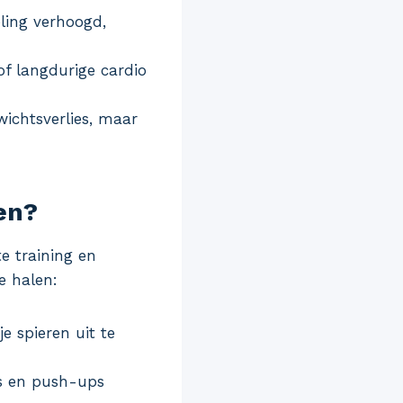
eling verhoogd,
of langdurige cardio
wichtsverlies, maar
en?
te training en
e halen:
 spieren uit te
ts en push-ups