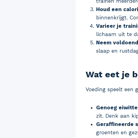
trainen meerdere
Houd een calor
binnenkrijgt. C
Varieer je train
lichaam uit te d
Neem voldoend
slaap en rustdag
Wat eet je b
Voeding speelt een gr
Genoeg eiwitte
zit. Denk aan ki
Geraffineerde 
groenten en gez