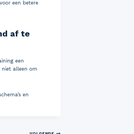
 voor een betere
nd af te
aining een
 niet alleen om
sschema’s en
VOLGENDE