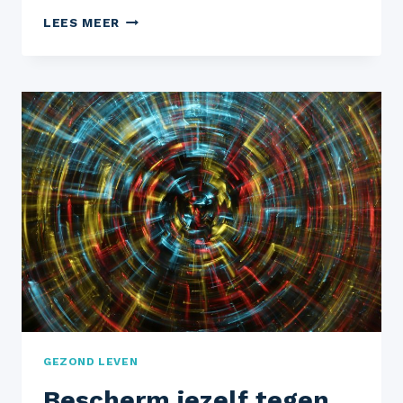
WAT
LEES MEER
IS
POWERLIFTEN?
GEZOND LEVEN
Bescherm jezelf tegen