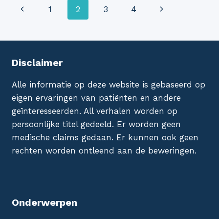
Paginanavigatie
Vorige
Volgende
1
2
3
4
WAT
MOET
pagina
pagina
JE
WETEN?
Disclaimer
Alle informatie op deze website is gebaseerd op
eigen ervaringen van patiënten en andere
geïnteresseerden. All verhalen worden op
persoonlijke titel gedeeld. Er worden geen
medische claims gedaan. Er kunnen ook geen
rechten worden ontleend aan de beweringen.
Onderwerpen