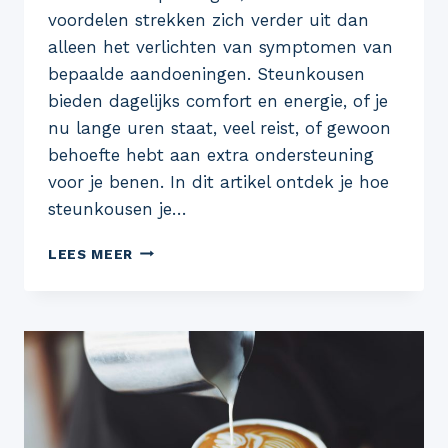
voordelen strekken zich verder uit dan
alleen het verlichten van symptomen van
bepaalde aandoeningen. Steunkousen
bieden dagelijks comfort en energie, of je
nu lange uren staat, veel reist, of gewoon
behoefte hebt aan extra ondersteuning
voor je benen. In dit artikel ontdek je hoe
steunkousen je…
STEUNKOUSEN
LEES MEER
IN
HET
DAGELIJKS
LEVEN:
HOE
ZE
JE
ENERGIE
EN