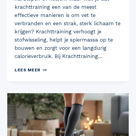
krachttraining een van de meest
effectieve manieren is om vet te
verbranden en een strak, sterk lichaam te
krijgen? Krachttraining verhoogt je
stofwisseling, helpt je spiermassa op te
bouwen en zorgt voor een langdurig
calorieverbruik. Bij Krachttraining…
AFVALLEN
LEES MEER
MET
KRACHTTRAINING:
DE
SLEUTEL
TOT
EEN
SLANKER
EN
STERKER
LICHAAM