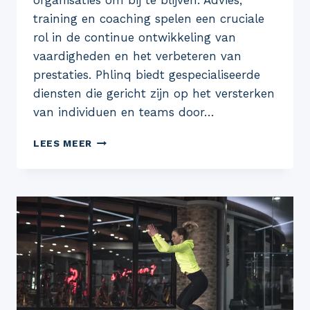
organisaties om bij te blijven. Advies,
training en coaching spelen een cruciale
rol in de continue ontwikkeling van
vaardigheden en het verbeteren van
prestaties. Phlinq biedt gespecialiseerde
diensten die gericht zijn op het versterken
van individuen en teams door…
HET
LEES MEER
BELANG
VAN
ADVIES,
TRAINING
EN
COACHING
VOOR
PROFESSIONELE
GROEI