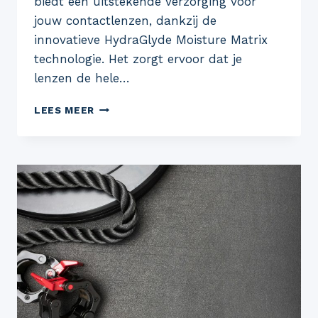
biedt een uitstekende verzorging voor
jouw contactlenzen, dankzij de
innovatieve HydraGlyde Moisture Matrix
technologie. Het zorgt ervoor dat je
lenzen de hele…
ONTDEK
LEES MEER
DE
VOORDELEN
VAN
LENZENVLOEISTOF
OPTI-
FREE
PUREMOIST