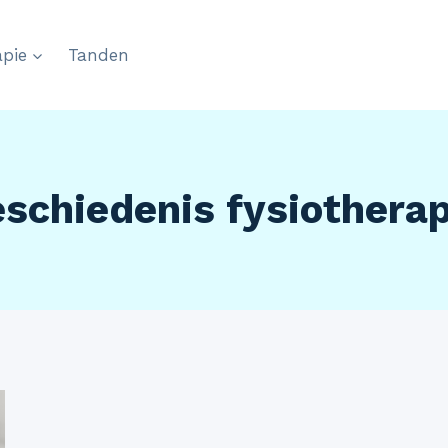
pie
Tanden
eschiedenis fysiotherap