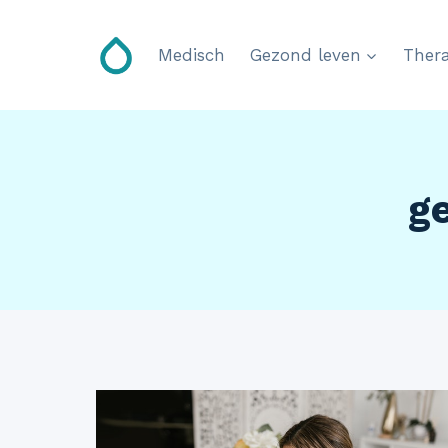
Doorgaan
naar
Medisch
Gezond leven
Thera
inhoud
g