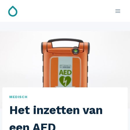
Doorgaan
naar
inhoud
MEDISCH
Het inzetten van
een AED