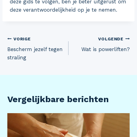
deze gids te volgen, ben je beter uitgerust om
deze verantwoordelijkheid op je te nemen.
Bericht
VORIGE
VOLGENDE
Bescherm jezelf tegen
Wat is powerliften?
navigatie
straling
Vergelijkbare berichten